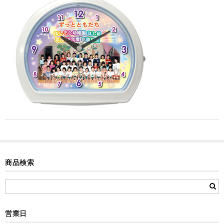
カード付フォトフレームクロック(集合)
目覚まし時計(集合＋個別)
メロディ時計(集合)
音声時計(集合)
目覚まし時計(個別)
お絵かきギャラリープラス(絵＋個別)
メロディ時計(個別)
知育時計
商品検索
制服メモリー
お絵かきギャラリー
営業日
自作オリジナル時計