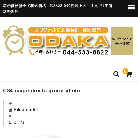
表示価格は全て税込価格・税込22,000円以上のご注文で1箇所
送料無料
0
HOME
C34-nagareboshi-group-photo
卒園記念品
Filed under:
目覚まし時計(集合)
0123
知育目覚まし時計(集合・園舎)