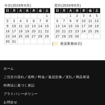
今月(2026年8月)
翌月(2026年9月)
卒園DVDアルバム
日
月
火
水
木
金
土
日
月
火
水
木
金
土
1
1
2
3
4
5
園や先生への贈り物
2
3
4
5
6
7
8
6
7
8
9
10
11
12
9
10
11
12
13
14
15
13
14
15
16
17
18
19
卒業記念品
16
17
18
19
20
21
22
20
21
22
23
24
25
26
23
24
25
26
27
28
29
27
28
29
30
音声入りフォトフレームクロック(集合)
30
31
(
発送業務休日)
音声入りフォトフレームクロック(校歌)
スポーツウォッチ
ポケットウォッチ
ホーム
目覚まし時計(集合)
ご注文の流れ／送料／料金／返品交換／支払／商品発送
特商法に基づく表記
温湿度計付目覚まし時計
プライバシーポリシー
制服メモリー
お問合せ