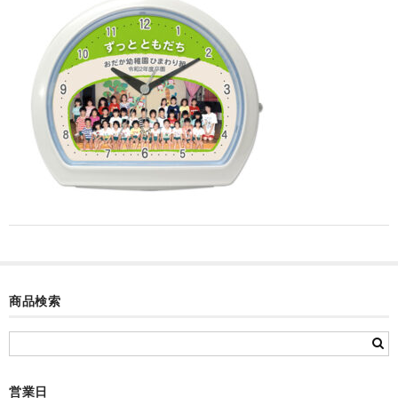
カード付フォトフレームクロック(集合)
目覚まし時計(集合＋個別)
メロディ時計(集合)
音声時計(集合)
目覚まし時計(個別)
お絵かきギャラリープラス(絵＋個別)
メロディ時計(個別)
知育時計
商品検索
制服メモリー
お絵かきギャラリー
自作オリジナル時計
営業日