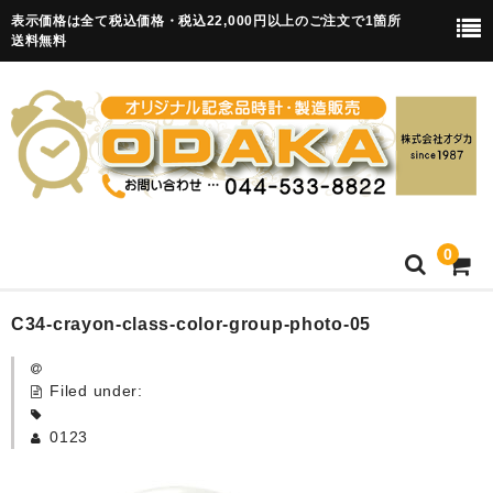
表示価格は全て税込価格・税込22,000円以上のご注文で1箇所
送料無料
0
HOME
C34-crayon-class-color-group-photo-05
卒園記念品
Filed under:
目覚まし時計(集合)
0123
知育目覚まし時計(集合・園舎)