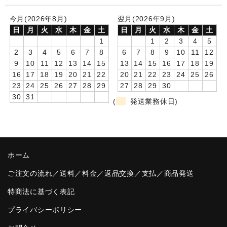
卒園DVDアルバム
今月(2026年8月)
翌月(2026年9月)
日
月
火
水
木
金
土
日
月
火
水
木
金
土
園や先生への贈り物
1
1
2
3
4
5
2
3
4
5
6
7
8
6
7
8
9
10
11
12
卒業記念品
9
10
11
12
13
14
15
13
14
15
16
17
18
19
16
17
18
19
20
21
22
20
21
22
23
24
25
26
音声入りフォトフレームクロック(集合)
23
24
25
26
27
28
29
27
28
29
30
30
31
音声入りフォトフレームクロック(校歌)
(
発送業務休日)
スポーツウォッチ
ポケットウォッチ
ホーム
目覚まし時計(集合)
ご注文の流れ／送料／料金／返品交換／支払／商品発送
温湿度計付目覚まし時計
特商法に基づく表記
制服メモリー
プライバシーポリシー