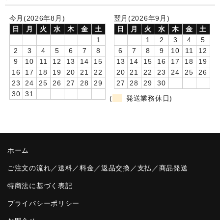
卒園DVDアルバム
今月(2026年8月)
翌月(2026年9月)
日
月
火
水
木
金
土
日
月
火
水
木
金
土
園や先生への贈り物
1
1
2
3
4
5
2
3
4
5
6
7
8
6
7
8
9
10
11
12
卒業記念品
9
10
11
12
13
14
15
13
14
15
16
17
18
19
16
17
18
19
20
21
22
20
21
22
23
24
25
26
音声入りフォトフレームクロック(集合)
23
24
25
26
27
28
29
27
28
29
30
30
31
音声入りフォトフレームクロック(校歌)
(
発送業務休日)
スポーツウォッチ
ポケットウォッチ
ホーム
目覚まし時計(集合)
ご注文の流れ／送料／料金／返品交換／支払／商品発送
温湿度計付目覚まし時計
特商法に基づく表記
制服メモリー
プライバシーポリシー