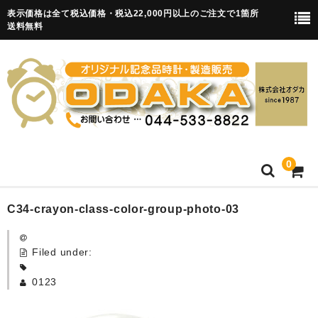
表示価格は全て税込価格・税込22,000円以上のご注文で1箇所
送料無料
0
HOME
C34-crayon-class-color-group-photo-03
卒園記念品
Filed under:
目覚まし時計(集合)
0123
知育目覚まし時計(集合・園舎)