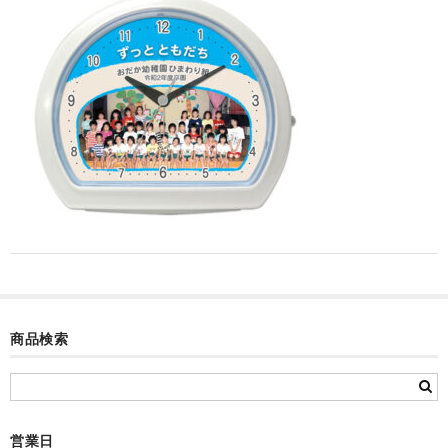
カード付フォトフレームクロック(集合)
目覚まし時計(集合＋個別)
メロディ時計(集合)
音声時計(集合)
目覚まし時計(個別)
お絵かきギャラリープラス(絵＋個別)
メロディ時計(個別)
知育時計
商品検索
制服メモリー
お絵かきギャラリー
自作オリジナル時計
営業日