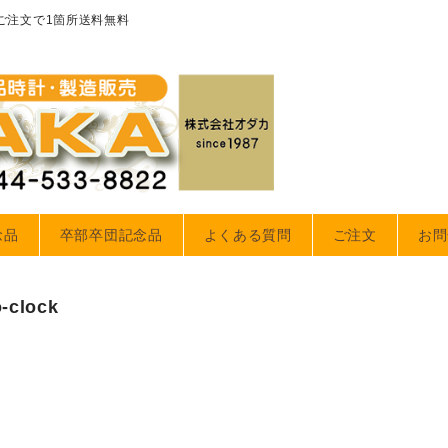
のご注文で1箇所送料無料
念品
卒部卒団記念品
よくある質問
ご注文
お問
o-clock