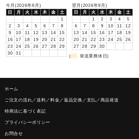
今月(2026年8月)
翌月(2026年9月)
卒園DVDアルバム
日
月
火
水
木
金
土
日
月
火
水
木
金
土
1
1
2
3
4
5
園や先生への贈り物
2
3
4
5
6
7
8
6
7
8
9
10
11
12
9
10
11
12
13
14
15
13
14
15
16
17
18
19
卒業記念品
16
17
18
19
20
21
22
20
21
22
23
24
25
26
23
24
25
26
27
28
29
27
28
29
30
音声入りフォトフレームクロック(集合)
30
31
(
発送業務休日)
音声入りフォトフレームクロック(校歌)
スポーツウォッチ
ポケットウォッチ
ホーム
ご注文の流れ／送料／料金／返品交換／支払／商品発送
目覚まし時計(集合)
特商法に基づく表記
温湿度計付目覚まし時計
プライバシーポリシー
制服メモリー
お問合せ