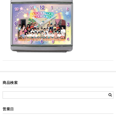
カード付フォトフレームクロック(集合)
目覚まし時計(集合＋個別)
メロディ時計(集合)
音声時計(集合)
目覚まし時計(個別)
お絵かきギャラリープラス(絵＋個別)
メロディ時計(個別)
知育時計
商品検索
制服メモリー
お絵かきギャラリー
営業日
自作オリジナル時計