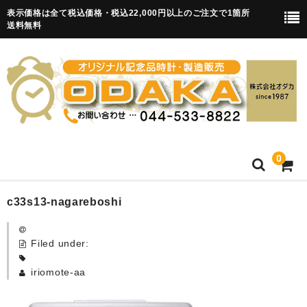
表示価格は全て税込価格・税込22,000円以上のご注文で1箇所
送料無料
0
HOME
c33s13-nagareboshi
卒園記念品
Filed under:
目覚まし時計(集合)
iriomote-aa
知育目覚まし時計(集合・園舎)