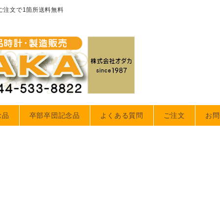
のご注文で1箇所送料無料
念品
卒部卒団記念品
よくある質問
ご注文
お問