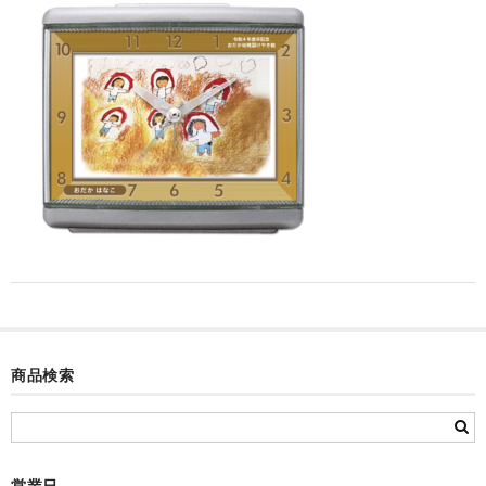
カード付フォトフレームクロック(集合)
目覚まし時計(集合＋個別)
メロディ時計(集合)
音声時計(集合)
目覚まし時計(個別)
お絵かきギャラリープラス(絵＋個別)
メロディ時計(個別)
知育時計
商品検索
制服メモリー
お絵かきギャラリー
自作オリジナル時計