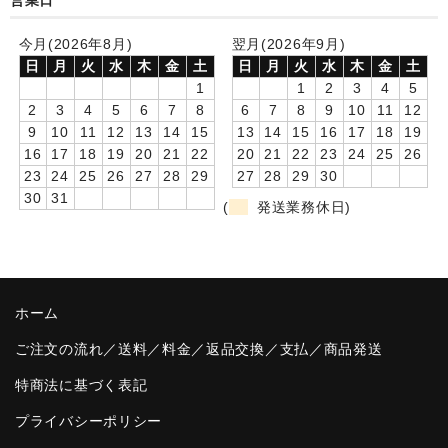
営業日
卒園DVDアルバム
今月(2026年8月)
翌月(2026年9月)
日
月
火
水
木
金
土
日
月
火
水
木
金
土
園や先生への贈り物
1
1
2
3
4
5
2
3
4
5
6
7
8
6
7
8
9
10
11
12
卒業記念品
9
10
11
12
13
14
15
13
14
15
16
17
18
19
16
17
18
19
20
21
22
20
21
22
23
24
25
26
音声入りフォトフレームクロック(集合)
23
24
25
26
27
28
29
27
28
29
30
30
31
音声入りフォトフレームクロック(校歌)
(
発送業務休日)
スポーツウォッチ
ポケットウォッチ
ホーム
目覚まし時計(集合)
ご注文の流れ／送料／料金／返品交換／支払／商品発送
温湿度計付目覚まし時計
特商法に基づく表記
制服メモリー
プライバシーポリシー