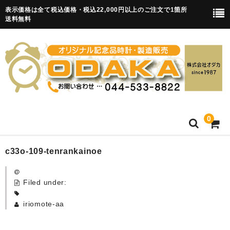
表示価格は全て税込価格・税込22,000円以上のご注文で1箇所
送料無料
0
HOME
c33o-109-tenrankainoe
卒園記念品
Filed under:
目覚まし時計(集合)
iriomote-aa
知育目覚まし時計(集合・園舎)