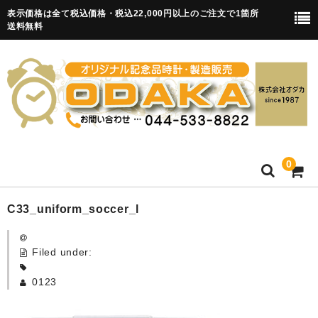
表示価格は全て税込価格・税込22,000円以上のご注文で1箇所
送料無料
0
HOME
C33_uniform_soccer_l
卒園記念品
Filed under:
目覚まし時計(集合)
0123
知育目覚まし時計(集合・園舎)