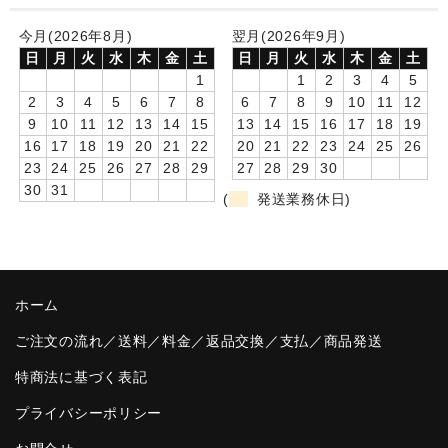
卒園DVDアルバム
今月(2026年8月)
翌月(2026年9月)
日
月
火
水
木
金
土
日
月
火
水
木
金
土
園や先生への贈り物
1
1
2
3
4
5
2
3
4
5
6
7
8
6
7
8
9
10
11
12
卒業記念品
9
10
11
12
13
14
15
13
14
15
16
17
18
19
16
17
18
19
20
21
22
20
21
22
23
24
25
26
音声入りフォトフレームクロック(集合)
23
24
25
26
27
28
29
27
28
29
30
30
31
(
発送業務休日)
音声入りフォトフレームクロック(校歌)
スポーツウォッチ
ポケットウォッチ
ホーム
目覚まし時計(集合)
ご注文の流れ／送料／料金／返品交換／支払／商品発送
温湿度計付目覚まし時計
特商法に基づく表記
制服メモリー
プライバシーポリシー