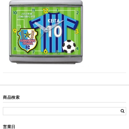
カード付フォトフレームクロック(集合)
目覚まし時計(集合＋個別)
メロディ時計(集合)
音声時計(集合)
目覚まし時計(個別)
お絵かきギャラリープラス(絵＋個別)
メロディ時計(個別)
知育時計
商品検索
制服メモリー
お絵かきギャラリー
自作オリジナル時計
営業日