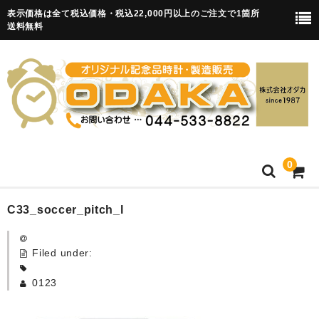
表示価格は全て税込価格・税込22,000円以上のご注文で1箇所
送料無料
0
HOME
C33_soccer_pitch_l
卒園記念品
Filed under:
目覚まし時計(集合)
0123
知育目覚まし時計(集合・園舎)