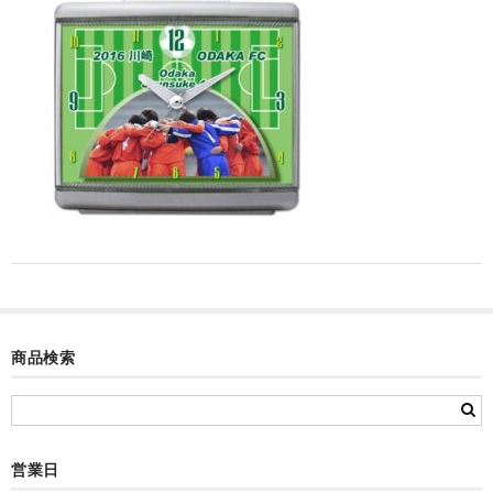
カード付フォトフレームクロック(集合)
目覚まし時計(集合＋個別)
メロディ時計(集合)
音声時計(集合)
目覚まし時計(個別)
お絵かきギャラリープラス(絵＋個別)
メロディ時計(個別)
知育時計
商品検索
制服メモリー
お絵かきギャラリー
営業日
自作オリジナル時計