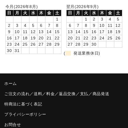
今月(2026年8月)
翌月(2026年9月)
卒園DVDアルバム
日
月
火
水
木
金
土
日
月
火
水
木
金
土
1
1
2
3
4
5
園や先生への贈り物
2
3
4
5
6
7
8
6
7
8
9
10
11
12
9
10
11
12
13
14
15
13
14
15
16
17
18
19
卒業記念品
16
17
18
19
20
21
22
20
21
22
23
24
25
26
23
24
25
26
27
28
29
27
28
29
30
音声入りフォトフレームクロック(集合)
30
31
(
発送業務休日)
音声入りフォトフレームクロック(校歌)
スポーツウォッチ
ポケットウォッチ
ホーム
目覚まし時計(集合)
ご注文の流れ／送料／料金／返品交換／支払／商品発送
特商法に基づく表記
温湿度計付目覚まし時計
プライバシーポリシー
制服メモリー
お問合せ