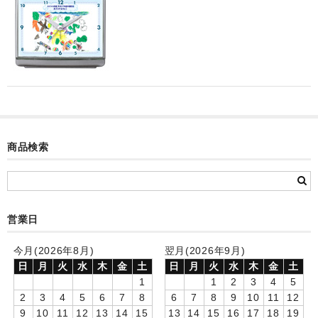
カード付フォトフレームクロック(集合)
目覚まし時計(集合＋個別)
メロディ時計(集合)
音声時計(集合)
目覚まし時計(個別)
商品検索
お絵かきギャラリープラス(絵＋個別)
メロディ時計(個別)
営業日
知育時計
制服メモリー
今月(2026年8月)
翌月(2026年9月)
日
月
火
水
木
金
土
日
月
火
水
木
金
土
お絵かきギャラリー
1
1
2
3
4
5
2
3
4
5
6
7
8
6
7
8
9
10
11
12
自作オリジナル時計
9
10
11
12
13
14
15
13
14
15
16
17
18
19