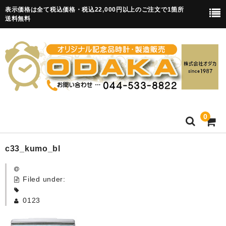
表示価格は全て税込価格・税込22,000円以上のご注文で1箇所
送料無料
0
HOME
c33_kumo_bl
卒園記念品
Filed under:
目覚まし時計(集合)
0123
知育目覚まし時計(集合・園舎)