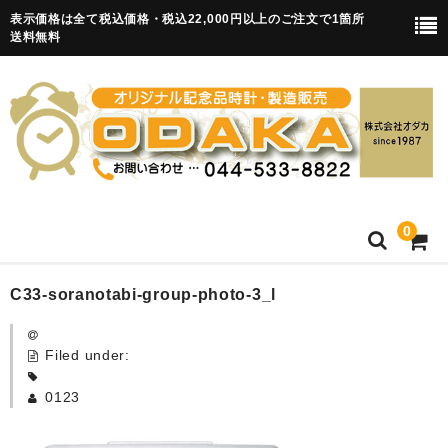
表示価格は全て税込価格・税込22,000円以上のご注文で1箇所
送料無料
0
HOME
C33-soranotabi-group-photo-3_l
卒園記念品
Filed under:
目覚まし時計(集合)
0123
知育目覚まし時計(集合・園舎)