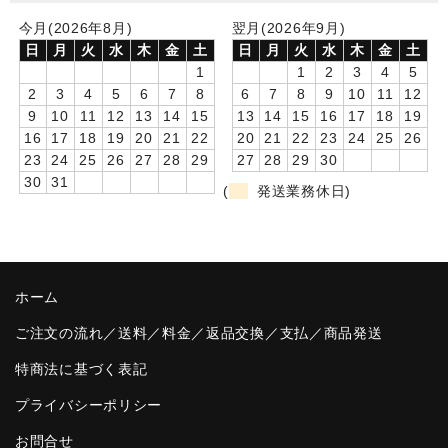
今月(2026年8月)
翌月(2026年9月)
卒園DVDアルバム
日
月
火
水
木
金
土
日
月
火
水
木
金
土
1
1
2
3
4
5
園や先生への贈り物
2
3
4
5
6
7
8
6
7
8
9
10
11
12
卒業記念品
9
10
11
12
13
14
15
13
14
15
16
17
18
19
16
17
18
19
20
21
22
20
21
22
23
24
25
26
音声入りフォトフレームクロック(集合)
23
24
25
26
27
28
29
27
28
29
30
30
31
(
発送業務休日)
音声入りフォトフレームクロック(校歌)
スポーツウォッチ
ポケットウォッチ
ホーム
目覚まし時計(集合)
ご注文の流れ／送料／料金／返品交換／支払／商品発送
温湿度計付目覚まし時計
特商法に基づく表記
プライバシーポリシー
制服メモリー
お問合せ