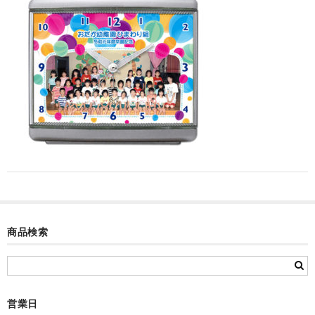
カード付フォトフレームクロック(集合)
目覚まし時計(集合＋個別)
メロディ時計(集合)
音声時計(集合)
目覚まし時計(個別)
お絵かきギャラリープラス(絵＋個別)
メロディ時計(個別)
知育時計
商品検索
制服メモリー
お絵かきギャラリー
営業日
自作オリジナル時計