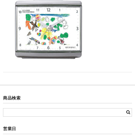
カード付フォトフレームクロック(集合)
目覚まし時計(集合＋個別)
メロディ時計(集合)
音声時計(集合)
目覚まし時計(個別)
お絵かきギャラリープラス(絵＋個別)
メロディ時計(個別)
知育時計
商品検索
制服メモリー
お絵かきギャラリー
営業日
自作オリジナル時計