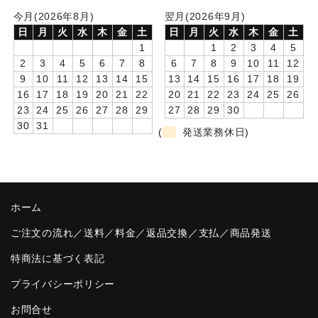
今月(2026年8月)
翌月(2026年9月)
卒園DVDアルバム
日
月
火
水
木
金
土
日
月
火
水
木
金
土
1
1
2
3
4
5
園や先生への贈り物
2
3
4
5
6
7
8
6
7
8
9
10
11
12
9
10
11
12
13
14
15
13
14
15
16
17
18
19
卒業記念品
16
17
18
19
20
21
22
20
21
22
23
24
25
26
23
24
25
26
27
28
29
27
28
29
30
音声入りフォトフレームクロック(集合)
30
31
(
発送業務休日)
音声入りフォトフレームクロック(校歌)
スポーツウォッチ
ポケットウォッチ
ホーム
目覚まし時計(集合)
ご注文の流れ／送料／料金／返品交換／支払／商品発送
特商法に基づく表記
温湿度計付目覚まし時計
プライバシーポリシー
制服メモリー
お問合せ