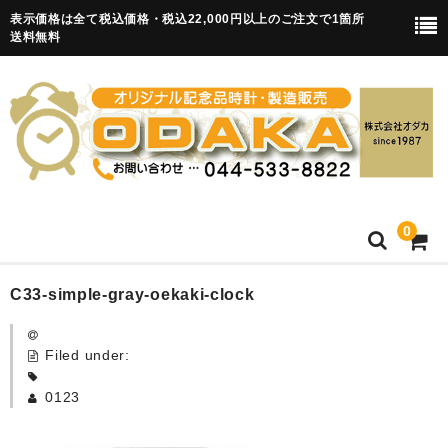
表示価格は全て税込価格・税込22,000円以上のご注文で1箇所
送料無料
0
HOME
C33-simple-gray-oekaki-clock
卒園記念品
Filed under:
目覚まし時計(集合)
0123
知育目覚まし時計(集合・園舎)