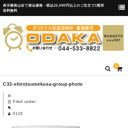
表示価格は全て税込価格・税込22,000円以上のご注文で1箇所
送料無料
0
HOME
C33-shirotsumekusa-group-photo
卒園記念品
Filed under:
目覚まし時計(集合)
0123
知育目覚まし時計(集合・園舎)