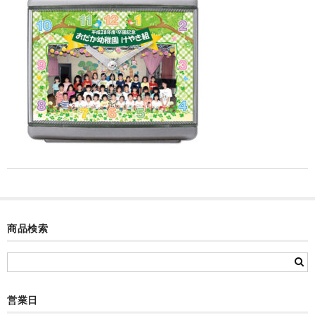
カード付フォトフレームクロック(集合)
目覚まし時計(集合＋個別)
メロディ時計(集合)
音声時計(集合)
目覚まし時計(個別)
お絵かきギャラリープラス(絵＋個別)
メロディ時計(個別)
知育時計
商品検索
制服メモリー
お絵かきギャラリー
営業日
自作オリジナル時計