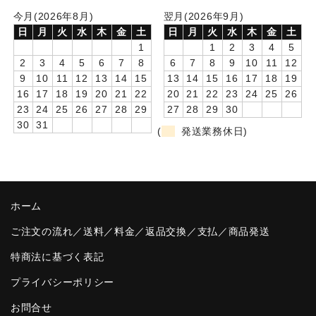
今月(2026年8月)
翌月(2026年9月)
卒園DVDアルバム
日
月
火
水
木
金
土
日
月
火
水
木
金
土
1
1
2
3
4
5
園や先生への贈り物
2
3
4
5
6
7
8
6
7
8
9
10
11
12
9
10
11
12
13
14
15
13
14
15
16
17
18
19
卒業記念品
16
17
18
19
20
21
22
20
21
22
23
24
25
26
23
24
25
26
27
28
29
27
28
29
30
音声入りフォトフレームクロック(集合)
30
31
(
発送業務休日)
音声入りフォトフレームクロック(校歌)
スポーツウォッチ
ポケットウォッチ
ホーム
目覚まし時計(集合)
ご注文の流れ／送料／料金／返品交換／支払／商品発送
特商法に基づく表記
温湿度計付目覚まし時計
プライバシーポリシー
制服メモリー
お問合せ