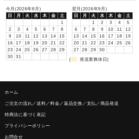
今月(2026年8月)
翌月(2026年9月)
卒園DVDアルバム
日
月
火
水
木
金
土
日
月
火
水
木
金
土
1
1
2
3
4
5
園や先生への贈り物
2
3
4
5
6
7
8
6
7
8
9
10
11
12
卒業記念品
9
10
11
12
13
14
15
13
14
15
16
17
18
19
16
17
18
19
20
21
22
20
21
22
23
24
25
26
音声入りフォトフレームクロック(集合)
23
24
25
26
27
28
29
27
28
29
30
30
31
(
発送業務休日)
音声入りフォトフレームクロック(校歌)
スポーツウォッチ
ポケットウォッチ
ホーム
目覚まし時計(集合)
ご注文の流れ／送料／料金／返品交換／支払／商品発送
温湿度計付目覚まし時計
特商法に基づく表記
プライバシーポリシー
制服メモリー
お問合せ