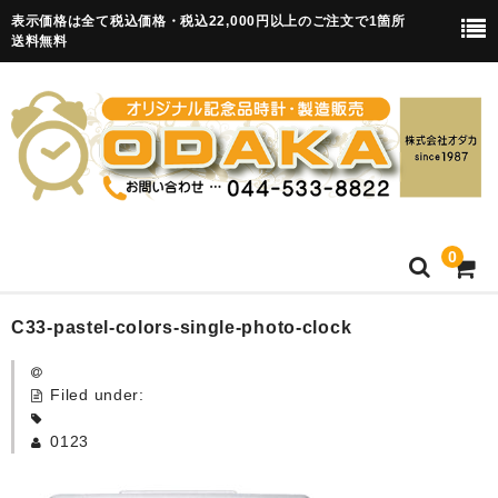
表示価格は全て税込価格・税込22,000円以上のご注文で1箇所
送料無料
0
HOME
C33-pastel-colors-single-photo-clock
卒園記念品
Filed under:
目覚まし時計(集合)
0123
知育目覚まし時計(集合・園舎)