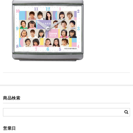
カード付フォトフレームクロック(集合)
目覚まし時計(集合＋個別)
メロディ時計(集合)
音声時計(集合)
目覚まし時計(個別)
お絵かきギャラリープラス(絵＋個別)
メロディ時計(個別)
知育時計
商品検索
制服メモリー
お絵かきギャラリー
営業日
自作オリジナル時計