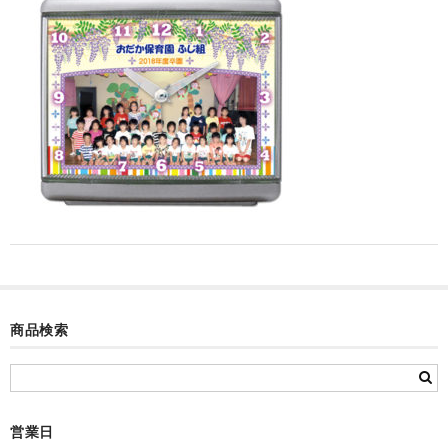
カード付フォトフレームクロック(集合)
目覚まし時計(集合＋個別)
メロディ時計(集合)
音声時計(集合)
目覚まし時計(個別)
お絵かきギャラリープラス(絵＋個別)
メロディ時計(個別)
知育時計
商品検索
制服メモリー
お絵かきギャラリー
営業日
自作オリジナル時計