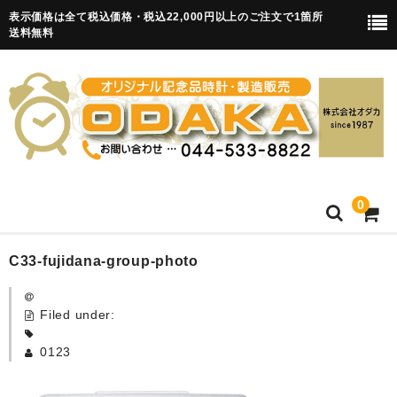
表示価格は全て税込価格・税込22,000円以上のご注文で1箇所
送料無料
0
HOME
C33-fujidana-group-photo
卒園記念品
Filed under:
目覚まし時計(集合)
0123
知育目覚まし時計(集合・園舎)