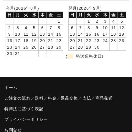
今月(2026年8月)
翌月(2026年9月)
卒園DVDアルバム
日
月
火
水
木
金
土
日
月
火
水
木
金
土
1
1
2
3
4
5
園や先生への贈り物
2
3
4
5
6
7
8
6
7
8
9
10
11
12
卒業記念品
9
10
11
12
13
14
15
13
14
15
16
17
18
19
16
17
18
19
20
21
22
20
21
22
23
24
25
26
音声入りフォトフレームクロック(集合)
23
24
25
26
27
28
29
27
28
29
30
30
31
(
発送業務休日)
音声入りフォトフレームクロック(校歌)
スポーツウォッチ
ポケットウォッチ
ホーム
目覚まし時計(集合)
ご注文の流れ／送料／料金／返品交換／支払／商品発送
温湿度計付目覚まし時計
特商法に基づく表記
プライバシーポリシー
制服メモリー
お問合せ