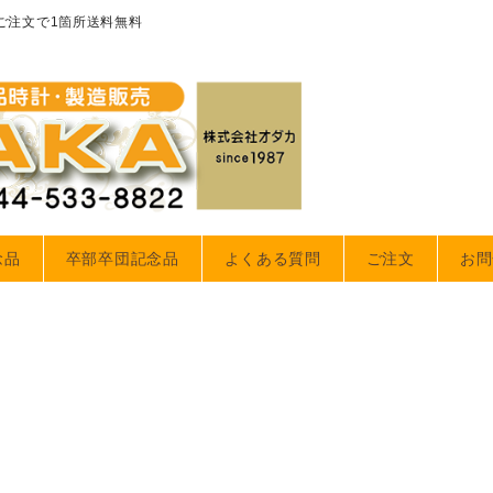
のご注文で1箇所送料無料
念品
卒部卒団記念品
よくある質問
ご注文
お問