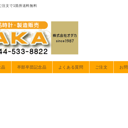
のご注文で1箇所送料無料
念品
卒部卒団記念品
よくある質問
ご注文
お問