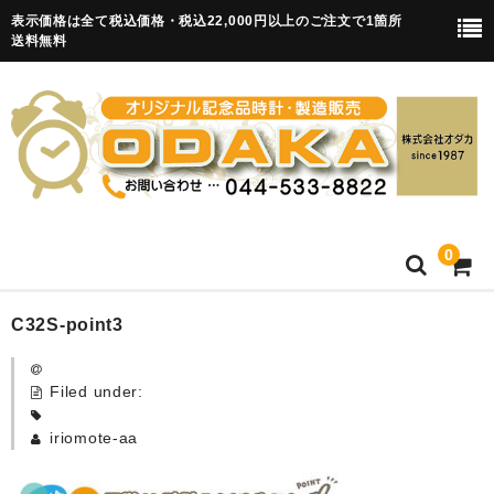
表示価格は全て税込価格・税込22,000円以上のご注文で1箇所
送料無料
0
HOME
C32S-point3
卒園記念品
Filed under:
目覚まし時計(集合)
iriomote-aa
知育目覚まし時計(集合・園舎)