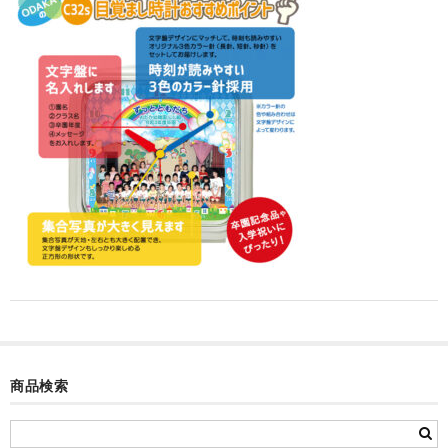
カード付フォトフレームクロック(集合)
目覚まし時計(集合＋個別)
メロディ時計(集合)
音声時計(集合)
目覚まし時計(個別)
お絵かきギャラリープラス(絵＋個別)
メロディ時計(個別)
知育時計
制服メモリー
商品検索
お絵かきギャラリー
自作オリジナル時計