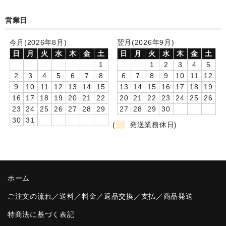
卒園DVDアルバム
営業日
園や先生への贈り物
今月(2026年8月)
翌月(2026年9月)
日
月
火
水
木
金
土
日
月
火
水
木
金
土
卒業記念品
1
1
2
3
4
5
2
3
4
5
6
7
8
6
7
8
9
10
11
12
音声入りフォトフレームクロック(集合)
9
10
11
12
13
14
15
13
14
15
16
17
18
19
16
17
18
19
20
21
22
20
21
22
23
24
25
26
音声入りフォトフレームクロック(校歌)
23
24
25
26
27
28
29
27
28
29
30
30
31
スポーツウォッチ
(
発送業務休日)
ポケットウォッチ
目覚まし時計(集合)
ホーム
温湿度計付目覚まし時計
ご注文の流れ／送料／料金／返品交換／支払／商品発送
制服メモリー
特商法に基づく表記