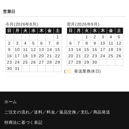
卒園DVDアルバム
営業日
園や先生への贈り物
今月(2026年8月)
翌月(2026年9月)
日
月
火
水
木
金
土
日
月
火
水
木
金
土
卒業記念品
1
1
2
3
4
5
2
3
4
5
6
7
8
6
7
8
9
10
11
12
音声入りフォトフレームクロック(集合)
9
10
11
12
13
14
15
13
14
15
16
17
18
19
16
17
18
19
20
21
22
20
21
22
23
24
25
26
音声入りフォトフレームクロック(校歌)
23
24
25
26
27
28
29
27
28
29
30
30
31
スポーツウォッチ
(
発送業務休日)
ポケットウォッチ
目覚まし時計(集合)
ホーム
温湿度計付目覚まし時計
ご注文の流れ／送料／料金／返品交換／支払／商品発送
制服メモリー
特商法に基づく表記