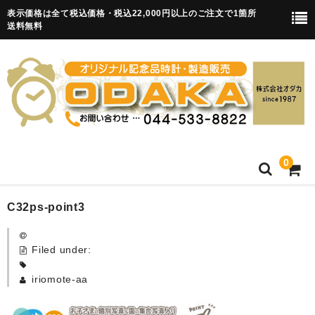
表示価格は全て税込価格・税込22,000円以上のご注文で1箇所
送料無料
0
HOME
C32ps-point3
卒園記念品
Filed under:
目覚まし時計(集合)
iriomote-aa
知育目覚まし時計(集合・園舎)