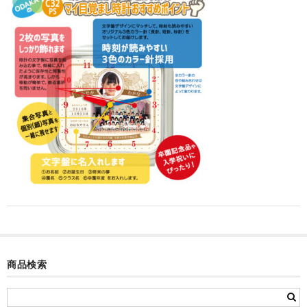
カード付フォトフレームクロック(集合)
目覚まし時計(集合＋個別)
メロディ時計(集合)
音声時計(集合)
目覚まし時計(個別)
お絵かきギャラリープラス(絵＋個別)
メロディ時計(個別)
知育時計
制服メモリー
商品検索
お絵かきギャラリー
自作オリジナル時計