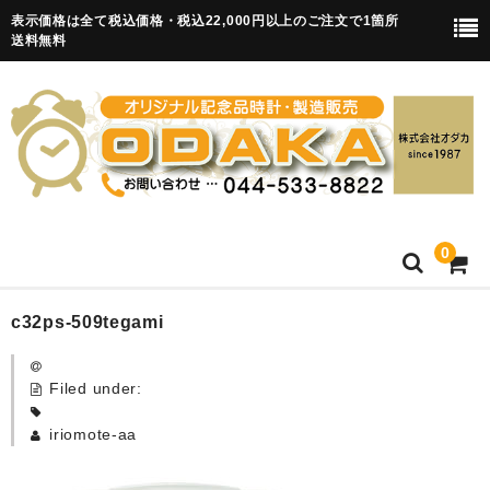
表示価格は全て税込価格・税込22,000円以上のご注文で1箇所
送料無料
0
HOME
c32ps-509tegami
卒園記念品
Filed under:
目覚まし時計(集合)
iriomote-aa
知育目覚まし時計(集合・園舎)