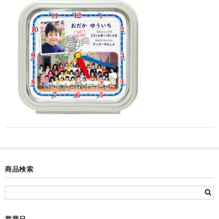
カード付フォトフレームクロック(集合)
目覚まし時計(集合＋個別)
メロディ時計(集合)
音声時計(集合)
目覚まし時計(個別)
お絵かきギャラリープラス(絵＋個別)
メロディ時計(個別)
知育時計
商品検索
制服メモリー
お絵かきギャラリー
自作オリジナル時計