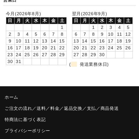
営業日
卒園DVDアルバム
今月(2026年8月)
翌月(2026年9月)
日
月
火
水
木
金
土
日
月
火
水
木
金
土
園や先生への贈り物
1
1
2
3
4
5
2
3
4
5
6
7
8
6
7
8
9
10
11
12
卒業記念品
9
10
11
12
13
14
15
13
14
15
16
17
18
19
16
17
18
19
20
21
22
20
21
22
23
24
25
26
音声入りフォトフレームクロック(集合)
23
24
25
26
27
28
29
27
28
29
30
30
31
音声入りフォトフレームクロック(校歌)
(
発送業務休日)
スポーツウォッチ
ポケットウォッチ
ホーム
目覚まし時計(集合)
ご注文の流れ／送料／料金／返品交換／支払／商品発送
温湿度計付目覚まし時計
特商法に基づく表記
制服メモリー
プライバシーポリシー