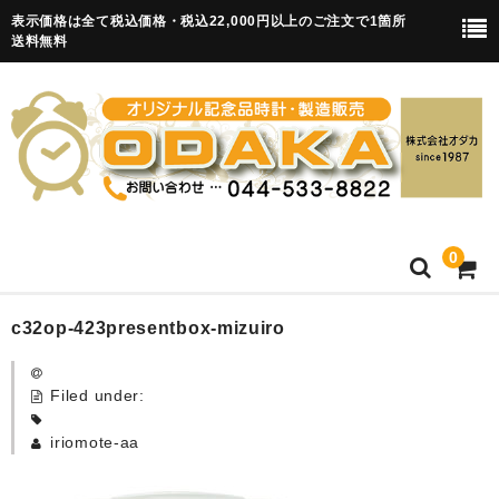
表示価格は全て税込価格・税込22,000円以上のご注文で1箇所
送料無料
0
HOME
c32op-423presentbox-mizuiro
卒園記念品
Filed under:
目覚まし時計(集合)
iriomote-aa
知育目覚まし時計(集合・園舎)