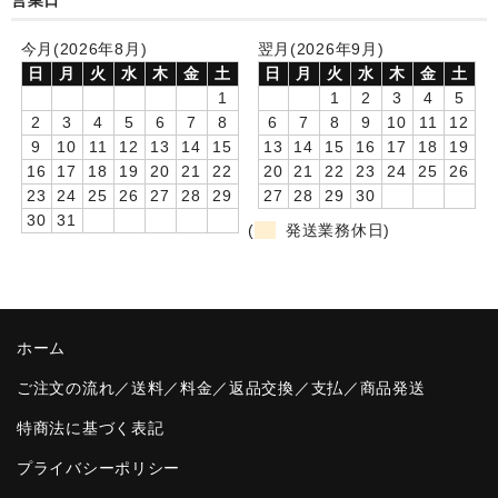
営業日
卒園DVDアルバム
今月(2026年8月)
翌月(2026年9月)
日
月
火
水
木
金
土
日
月
火
水
木
金
土
園や先生への贈り物
1
1
2
3
4
5
2
3
4
5
6
7
8
6
7
8
9
10
11
12
卒業記念品
9
10
11
12
13
14
15
13
14
15
16
17
18
19
16
17
18
19
20
21
22
20
21
22
23
24
25
26
音声入りフォトフレームクロック(集合)
23
24
25
26
27
28
29
27
28
29
30
30
31
音声入りフォトフレームクロック(校歌)
(
発送業務休日)
スポーツウォッチ
ポケットウォッチ
ホーム
目覚まし時計(集合)
ご注文の流れ／送料／料金／返品交換／支払／商品発送
温湿度計付目覚まし時計
特商法に基づく表記
制服メモリー
プライバシーポリシー