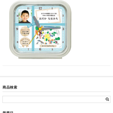
カード付フォトフレームクロック(集合)
目覚まし時計(集合＋個別)
メロディ時計(集合)
音声時計(集合)
目覚まし時計(個別)
お絵かきギャラリープラス(絵＋個別)
メロディ時計(個別)
知育時計
商品検索
制服メモリー
お絵かきギャラリー
自作オリジナル時計