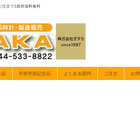
のご注文で1箇所送料無料
念品
卒部卒団記念品
よくある質問
ご注文
お問