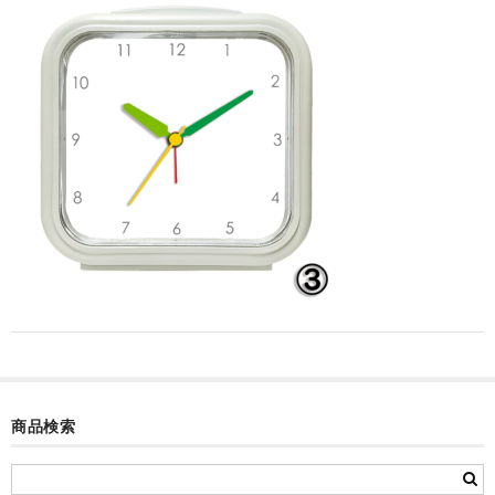
カード付フォトフレームクロック(集合)
目覚まし時計(集合＋個別)
メロディ時計(集合)
音声時計(集合)
目覚まし時計(個別)
お絵かきギャラリープラス(絵＋個別)
メロディ時計(個別)
知育時計
制服メモリー
商品検索
お絵かきギャラリー
自作オリジナル時計