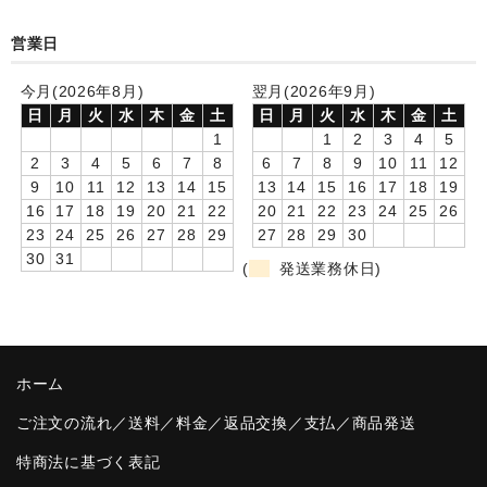
卒園DVDアルバム
営業日
園や先生への贈り物
今月(2026年8月)
翌月(2026年9月)
日
月
火
水
木
金
土
日
月
火
水
木
金
土
卒業記念品
1
1
2
3
4
5
2
3
4
5
6
7
8
6
7
8
9
10
11
12
音声入りフォトフレームクロック(集合)
9
10
11
12
13
14
15
13
14
15
16
17
18
19
16
17
18
19
20
21
22
20
21
22
23
24
25
26
音声入りフォトフレームクロック(校歌)
23
24
25
26
27
28
29
27
28
29
30
30
31
スポーツウォッチ
(
発送業務休日)
ポケットウォッチ
目覚まし時計(集合)
ホーム
温湿度計付目覚まし時計
ご注文の流れ／送料／料金／返品交換／支払／商品発送
制服メモリー
特商法に基づく表記