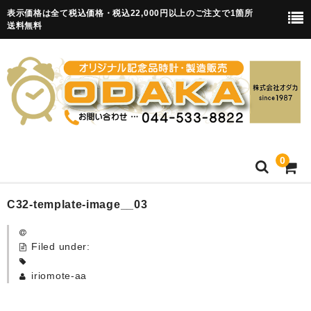
表示価格は全て税込価格・税込22,000円以上のご注文で1箇所
送料無料
0
HOME
C32-template-image__03
卒園記念品
Filed under:
目覚まし時計(集合)
iriomote-aa
知育目覚まし時計(集合・園舎)