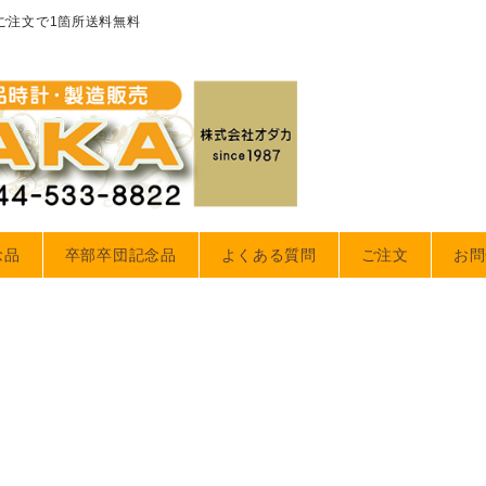
のご注文で1箇所送料無料
念品
卒部卒団記念品
よくある質問
ご注文
お問