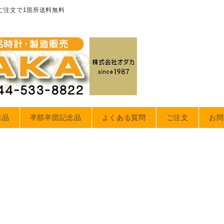
のご注文で1箇所送料無料
念品
卒部卒団記念品
よくある質問
ご注文
お問