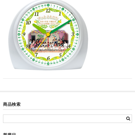
カード付フォトフレームクロック(集合)
目覚まし時計(集合＋個別)
メロディ時計(集合)
音声時計(集合)
目覚まし時計(個別)
お絵かきギャラリープラス(絵＋個別)
メロディ時計(個別)
知育時計
商品検索
制服メモリー
お絵かきギャラリー
自作オリジナル時計