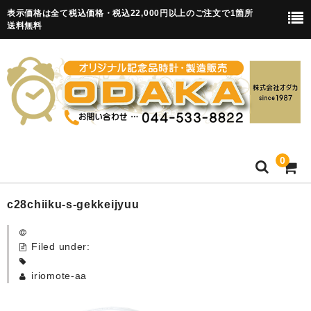
表示価格は全て税込価格・税込22,000円以上のご注文で1箇所
送料無料
0
HOME
c28chiiku-s-gekkeijyuu
卒園記念品
Filed under:
目覚まし時計(集合)
iriomote-aa
知育目覚まし時計(集合・園舎)