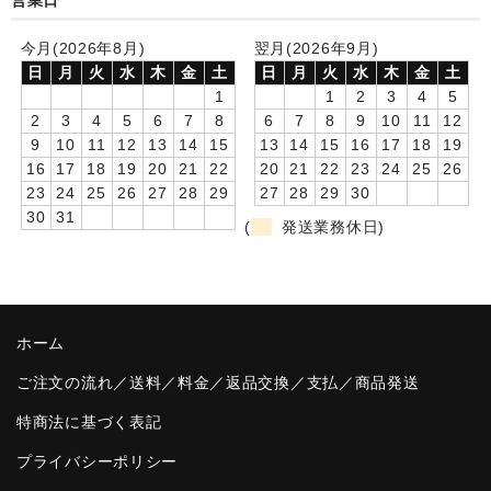
営業日
卒園DVDアルバム
今月(2026年8月)
翌月(2026年9月)
日
月
火
水
木
金
土
日
月
火
水
木
金
土
園や先生への贈り物
1
1
2
3
4
5
2
3
4
5
6
7
8
6
7
8
9
10
11
12
卒業記念品
9
10
11
12
13
14
15
13
14
15
16
17
18
19
16
17
18
19
20
21
22
20
21
22
23
24
25
26
音声入りフォトフレームクロック(集合)
23
24
25
26
27
28
29
27
28
29
30
30
31
音声入りフォトフレームクロック(校歌)
(
発送業務休日)
スポーツウォッチ
ポケットウォッチ
ホーム
目覚まし時計(集合)
ご注文の流れ／送料／料金／返品交換／支払／商品発送
温湿度計付目覚まし時計
特商法に基づく表記
制服メモリー
プライバシーポリシー