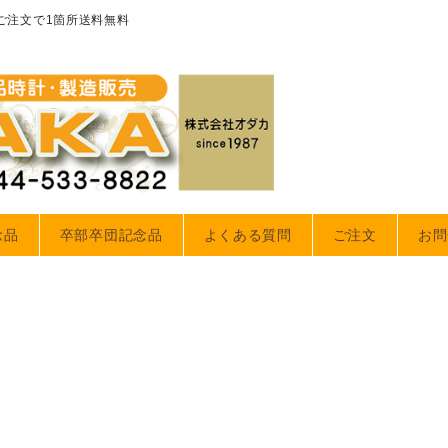
のご注文で1箇所送料無料
念品
卒部卒団記念品
よくある質問
ご注文
お問