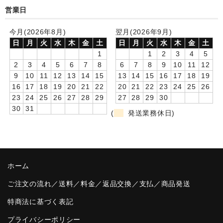
営業日
卒園DVDアルバム
今月(2026年8月)
翌月(2026年9月)
園や先生への贈り物
日
月
火
水
木
金
土
日
月
火
水
木
金
土
1
1
2
3
4
5
卒業記念品
2
3
4
5
6
7
8
6
7
8
9
10
11
12
9
10
11
12
13
14
15
13
14
15
16
17
18
19
音声入りフォトフレームクロック(集合)
16
17
18
19
20
21
22
20
21
22
23
24
25
26
23
24
25
26
27
28
29
27
28
29
30
音声入りフォトフレームクロック(校歌)
30
31
(
発送業務休日)
スポーツウォッチ
ポケットウォッチ
目覚まし時計(集合)
ホーム
温湿度計付目覚まし時計
ご注文の流れ／送料／料金／返品交換／支払／商品発送
特商法に基づく表記
制服メモリー
プライバシーポリシー