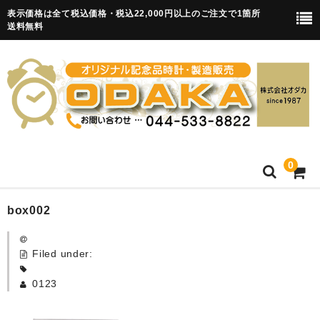
表示価格は全て税込価格・税込22,000円以上のご注文で1箇所
送料無料
0
HOME
box002
卒園記念品
Filed under:
目覚まし時計(集合)
0123
知育目覚まし時計(集合・園舎)