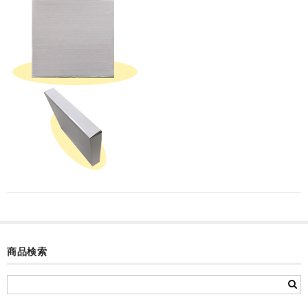
カード付フォトフレームクロック(集合)
目覚まし時計(集合＋個別)
メロディ時計(集合)
音声時計(集合)
目覚まし時計(個別)
お絵かきギャラリープラス(絵＋個別)
メロディ時計(個別)
知育時計
制服メモリー
商品検索
お絵かきギャラリー
自作オリジナル時計