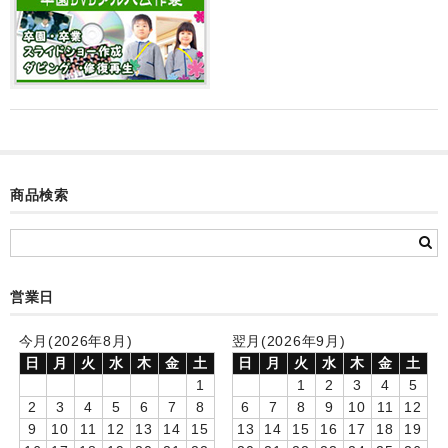
カード付フォトフレームクロック(集合)
目覚まし時計(集合＋個別)
メロディ時計(集合)
音声時計(集合)
目覚まし時計(個別)
商品検索
お絵かきギャラリープラス(絵＋個別)
メロディ時計(個別)
営業日
知育時計
今月(2026年8月)
翌月(2026年9月)
制服メモリー
日
月
火
水
木
金
土
日
月
火
水
木
金
土
1
1
2
3
4
5
お絵かきギャラリー
2
3
4
5
6
7
8
6
7
8
9
10
11
12
9
10
11
12
13
14
15
13
14
15
16
17
18
19
自作オリジナル時計