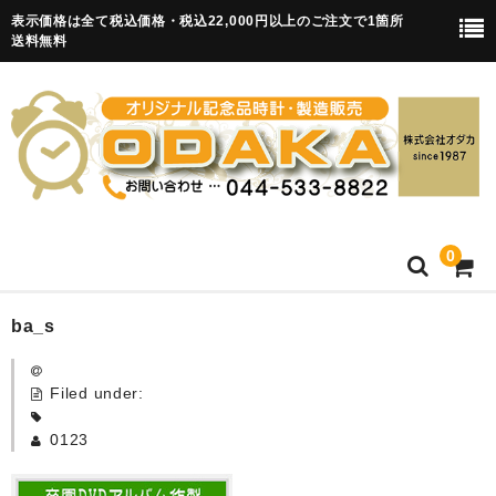
表示価格は全て税込価格・税込22,000円以上のご注文で1箇所
送料無料
0
HOME
ba_s
卒園記念品
Filed under:
目覚まし時計(集合)
0123
知育目覚まし時計(集合・園舎)