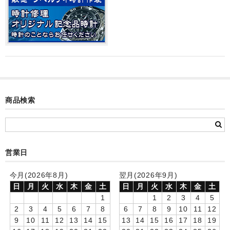
カード付フォトフレームクロック(集合)
目覚まし時計(集合＋個別)
メロディ時計(集合)
音声時計(集合)
目覚まし時計(個別)
商品検索
お絵かきギャラリープラス(絵＋個別)
メロディ時計(個別)
営業日
知育時計
今月(2026年8月)
翌月(2026年9月)
制服メモリー
日
月
火
水
木
金
土
日
月
火
水
木
金
土
1
1
2
3
4
5
お絵かきギャラリー
2
3
4
5
6
7
8
6
7
8
9
10
11
12
9
10
11
12
13
14
15
13
14
15
16
17
18
19
自作オリジナル時計