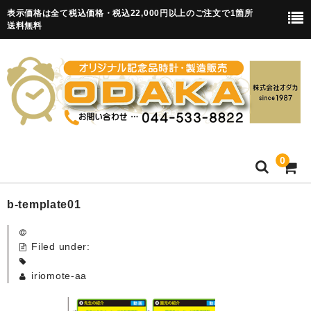
表示価格は全て税込価格・税込22,000円以上のご注文で1箇所
送料無料
0
HOME
b-template01
卒園記念品
Filed under:
目覚まし時計(集合)
iriomote-aa
知育目覚まし時計(集合・園舎)