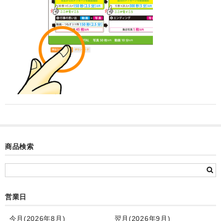
カード付フォトフレームクロック(集合)
目覚まし時計(集合＋個別)
メロディ時計(集合)
音声時計(集合)
目覚まし時計(個別)
お絵かきギャラリープラス(絵＋個別)
メロディ時計(個別)
商品検索
知育時計
制服メモリー
お絵かきギャラリー
営業日
自作オリジナル時計
今月(2026年8月)
翌月(2026年9月)