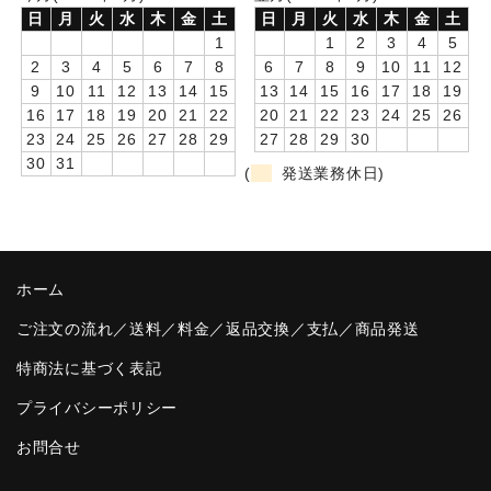
日
月
火
水
木
金
土
日
月
火
水
木
金
土
卒園DVDアルバム
1
1
2
3
4
5
2
3
4
5
6
7
8
6
7
8
9
10
11
12
園や先生への贈り物
9
10
11
12
13
14
15
13
14
15
16
17
18
19
16
17
18
19
20
21
22
20
21
22
23
24
25
26
卒業記念品
23
24
25
26
27
28
29
27
28
29
30
30
31
音声入りフォトフレームクロック(集合)
(
発送業務休日)
音声入りフォトフレームクロック(校歌)
スポーツウォッチ
ホーム
ポケットウォッチ
ご注文の流れ／送料／料金／返品交換／支払／商品発送
目覚まし時計(集合)
特商法に基づく表記
温湿度計付目覚まし時計
プライバシーポリシー
お問合せ
制服メモリー