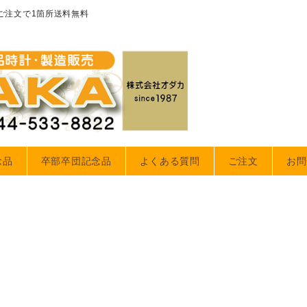
のご注文で1箇所送料無料
念品
卒部卒団記念品
よくある質問
ご注文
お問