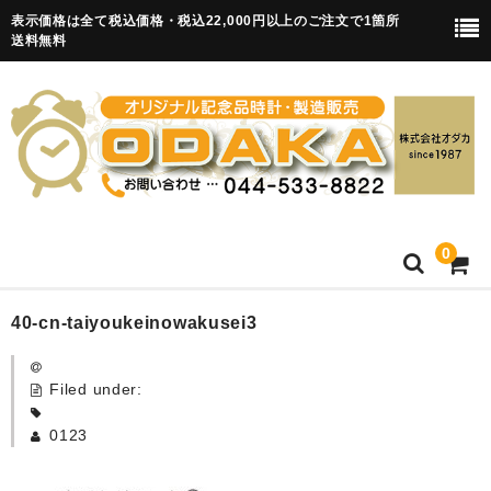
表示価格は全て税込価格・税込22,000円以上のご注文で1箇所
送料無料
0
HOME
40-cn-taiyoukeinowakusei3
卒園記念品
Filed under:
目覚まし時計(集合)
0123
知育目覚まし時計(集合・園舎)