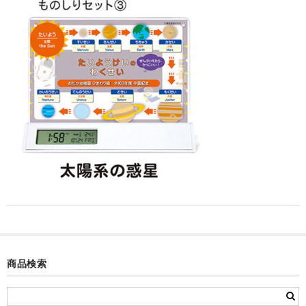
カード付フォトフレームクロック(集合)
目覚まし時計(集合＋個別)
メロディ時計(集合)
音声時計(集合)
目覚まし時計(個別)
お絵かきギャラリープラス(絵＋個別)
メロディ時計(個別)
知育時計
制服メモリー
商品検索
お絵かきギャラリー
自作オリジナル時計