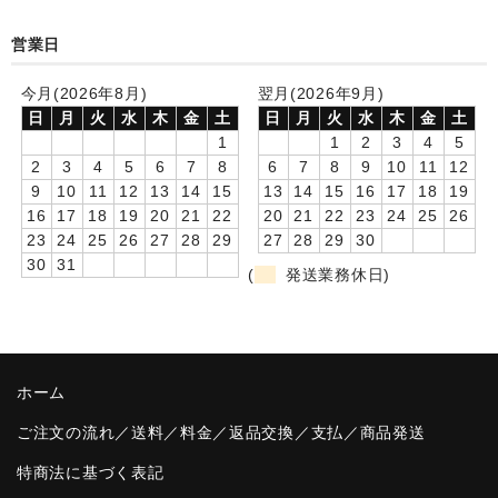
卒園DVDアルバム
営業日
園や先生への贈り物
今月(2026年8月)
翌月(2026年9月)
日
月
火
水
木
金
土
日
月
火
水
木
金
土
卒業記念品
1
1
2
3
4
5
2
3
4
5
6
7
8
6
7
8
9
10
11
12
音声入りフォトフレームクロック(集合)
9
10
11
12
13
14
15
13
14
15
16
17
18
19
16
17
18
19
20
21
22
20
21
22
23
24
25
26
音声入りフォトフレームクロック(校歌)
23
24
25
26
27
28
29
27
28
29
30
30
31
スポーツウォッチ
(
発送業務休日)
ポケットウォッチ
目覚まし時計(集合)
ホーム
温湿度計付目覚まし時計
ご注文の流れ／送料／料金／返品交換／支払／商品発送
制服メモリー
特商法に基づく表記