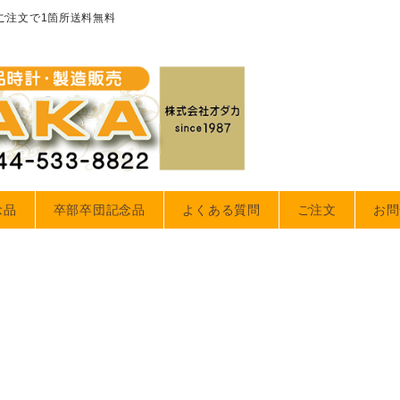
のご注文で1箇所送料無料
念品
卒部卒団記念品
よくある質問
ご注文
お問