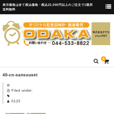
表示価格は全て税込価格・税込22,000円以上のご注文で1箇所
送料無料
0
HOME
40-cn-sansuuset
卒園記念品
Filed under:
目覚まし時計(集合)
0123
知育目覚まし時計(集合・園舎)