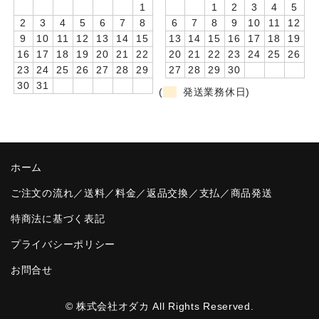
1
1
2
3
4
5
卒園DVDアルバム
2
3
4
5
6
7
8
6
7
8
9
10
11
12
9
10
11
12
13
14
15
13
14
15
16
17
18
19
園や先生への贈り物
16
17
18
19
20
21
22
20
21
22
23
24
25
26
23
24
25
26
27
28
29
27
28
29
30
卒業記念品
30
31
(
発送業務休日)
音声入りフォトフレームクロック(集合)
音声入りフォトフレームクロック(校歌)
ホーム
スポーツウォッチ
ご注文の流れ／送料／料金／返品交換／支払／商品発送
ポケットウォッチ
特商法に基づく表記
目覚まし時計(集合)
プライバシーポリシー
温湿度計付目覚まし時計
お問合せ
制服メモリー
© 株式会社オダカ All Rights Reserved.