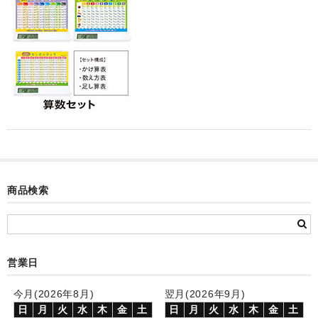
カード付フォトフレームクロック(集合)
目覚まし時計(集合＋個別)
メロディ時計(集合)
音声時計(集合)
目覚まし時計(個別)
お絵かきギャラリープラス(絵＋個別)
商品検索
メロディ時計(個別)
知育時計
制服メモリー
営業日
お絵かきギャラリー
今月(2026年8月)
翌月(2026年9月)
日
月
火
水
木
金
土
日
月
火
水
木
金
土
自作オリジナル時計