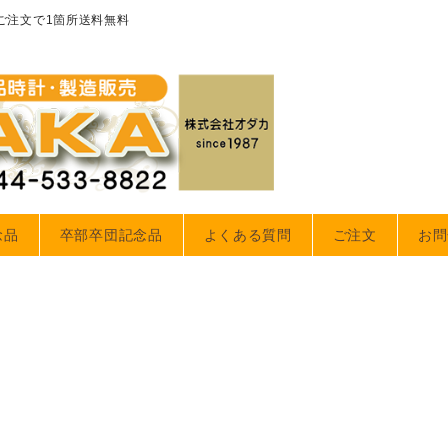
のご注文で1箇所送料無料
念品
卒部卒団記念品
よくある質問
ご注文
お問