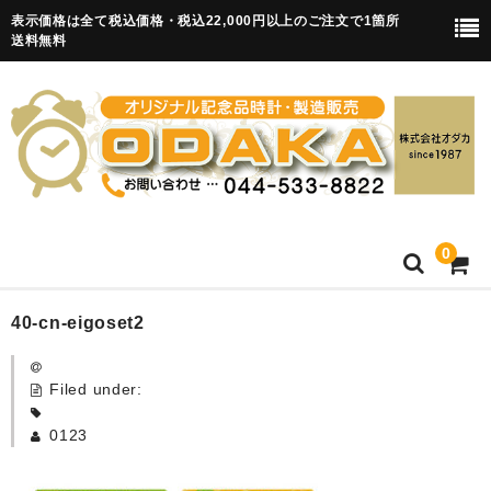
表示価格は全て税込価格・税込22,000円以上のご注文で1箇所
送料無料
0
HOME
40-cn-eigoset2
卒園記念品
Filed under:
目覚まし時計(集合)
0123
知育目覚まし時計(集合・園舎)