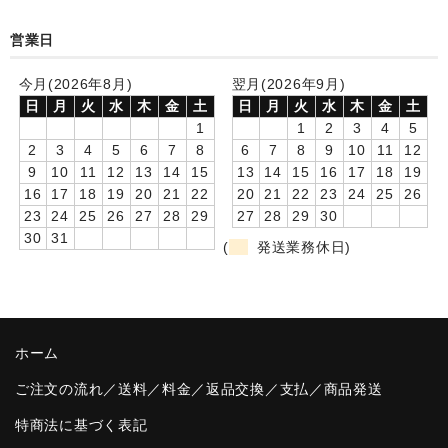
卒園DVDアルバム
営業日
園や先生への贈り物
今月(2026年8月)
翌月(2026年9月)
日
月
火
水
木
金
土
日
月
火
水
木
金
土
卒業記念品
1
1
2
3
4
5
2
3
4
5
6
7
8
6
7
8
9
10
11
12
音声入りフォトフレームクロック(集合)
9
10
11
12
13
14
15
13
14
15
16
17
18
19
16
17
18
19
20
21
22
20
21
22
23
24
25
26
音声入りフォトフレームクロック(校歌)
23
24
25
26
27
28
29
27
28
29
30
30
31
スポーツウォッチ
(
発送業務休日)
ポケットウォッチ
目覚まし時計(集合)
ホーム
温湿度計付目覚まし時計
ご注文の流れ／送料／料金／返品交換／支払／商品発送
制服メモリー
特商法に基づく表記