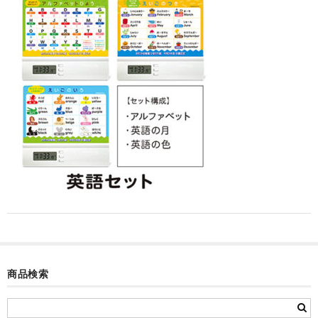
カード付フォトフレームクロック(集合)
目覚まし時計(集合＋個別)
メロディ時計(集合)
音声時計(集合)
目覚まし時計(個別)
お絵かきギャラリープラス(絵＋個別)
メロディ時計(個別)
知育時計
制服メモリー
商品検索
お絵かきギャラリー
自作オリジナル時計