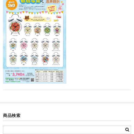
カード付フォトフレームクロック(集合)
目覚まし時計(集合＋個別)
メロディ時計(集合)
音声時計(集合)
目覚まし時計(個別)
お絵かきギャラリープラス(絵＋個別)
メロディ時計(個別)
知育時計
制服メモリー
商品検索
お絵かきギャラリー
自作オリジナル時計