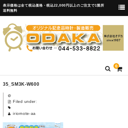
表示価格は全て税込価格・税込22,000円以上のご注文で1箇所
送料無料
0
HOME
35_SM3K-W600
卒園記念品
Filed under:
目覚まし時計(集合)
iriomote-aa
知育目覚まし時計(集合・園舎)