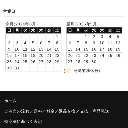
卒園DVDアルバム
営業日
園や先生への贈り物
今月(2026年8月)
翌月(2026年9月)
日
月
火
水
木
金
土
日
月
火
水
木
金
土
卒業記念品
1
1
2
3
4
5
2
3
4
5
6
7
8
6
7
8
9
10
11
12
音声入りフォトフレームクロック(集合)
9
10
11
12
13
14
15
13
14
15
16
17
18
19
16
17
18
19
20
21
22
20
21
22
23
24
25
26
音声入りフォトフレームクロック(校歌)
23
24
25
26
27
28
29
27
28
29
30
30
31
スポーツウォッチ
(
発送業務休日)
ポケットウォッチ
目覚まし時計(集合)
ホーム
温湿度計付目覚まし時計
ご注文の流れ／送料／料金／返品交換／支払／商品発送
制服メモリー
特商法に基づく表記