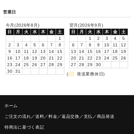
卒園DVDアルバム
営業日
園や先生への贈り物
今月(2026年8月)
翌月(2026年9月)
日
月
火
水
木
金
土
日
月
火
水
木
金
土
卒業記念品
1
1
2
3
4
5
2
3
4
5
6
7
8
6
7
8
9
10
11
12
音声入りフォトフレームクロック(集合)
9
10
11
12
13
14
15
13
14
15
16
17
18
19
16
17
18
19
20
21
22
20
21
22
23
24
25
26
音声入りフォトフレームクロック(校歌)
23
24
25
26
27
28
29
27
28
29
30
30
31
スポーツウォッチ
(
発送業務休日)
ポケットウォッチ
目覚まし時計(集合)
ホーム
温湿度計付目覚まし時計
ご注文の流れ／送料／料金／返品交換／支払／商品発送
制服メモリー
特商法に基づく表記