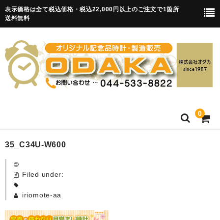
表示価格は全て税込価格・税込22,000円以上のご注文で1箇所
送料無料
0
HOME
35_C34U-W600
卒園記念品
Filed under:
目覚まし時計(集合)
iriomote-aa
知育目覚まし時計(集合・園舎)