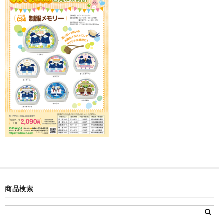
カード付フォトフレームクロック(集合)
目覚まし時計(集合＋個別)
メロディ時計(集合)
音声時計(集合)
目覚まし時計(個別)
お絵かきギャラリープラス(絵＋個別)
メロディ時計(個別)
知育時計
制服メモリー
商品検索
お絵かきギャラリー
自作オリジナル時計