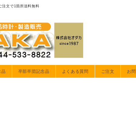
のご注文で1箇所送料無料
念品
卒部卒団記念品
よくある質問
ご注文
お問