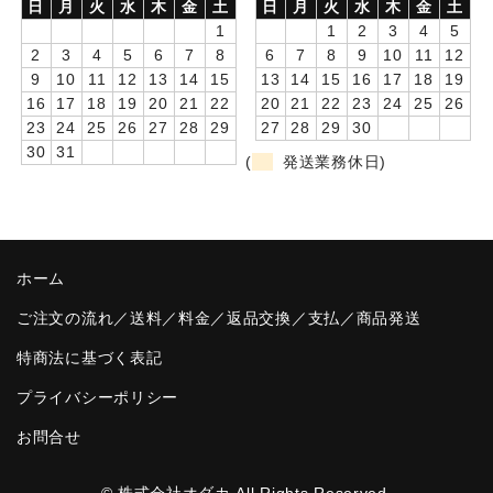
日
月
火
水
木
金
土
日
月
火
水
木
金
土
1
1
2
3
4
5
卒園DVDアルバム
2
3
4
5
6
7
8
6
7
8
9
10
11
12
9
10
11
12
13
14
15
13
14
15
16
17
18
19
園や先生への贈り物
16
17
18
19
20
21
22
20
21
22
23
24
25
26
卒業記念品
23
24
25
26
27
28
29
27
28
29
30
30
31
(
発送業務休日)
音声入りフォトフレームクロック(集合)
音声入りフォトフレームクロック(校歌)
スポーツウォッチ
ホーム
ポケットウォッチ
ご注文の流れ／送料／料金／返品交換／支払／商品発送
特商法に基づく表記
目覚まし時計(集合)
プライバシーポリシー
温湿度計付目覚まし時計
お問合せ
制服メモリー
© 株式会社オダカ All Rights Reserved.