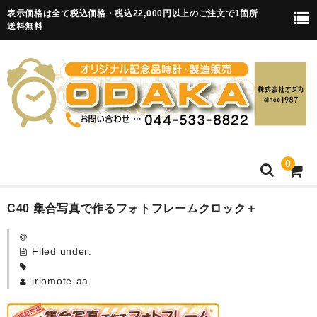
表示価格は全て税込価格・税込22,000円以上のご注文で1箇所
送料無料
0
HOME
C40 集合写真で作るフォトフレームクロック＋
卒園記念品
Filed under:
目覚まし時計(集合)
iriomote-aa
知育目覚まし時計(集合・園舎)