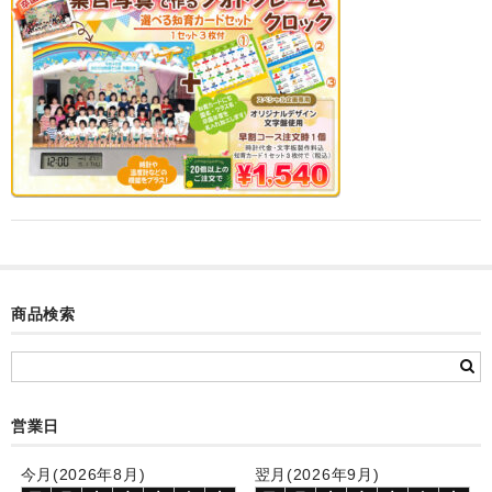
カード付フォトフレームクロック(集合)
目覚まし時計(集合＋個別)
メロディ時計(集合)
音声時計(集合)
目覚まし時計(個別)
お絵かきギャラリープラス(絵＋個別)
メロディ時計(個別)
商品検索
知育時計
制服メモリー
営業日
お絵かきギャラリー
今月(2026年8月)
翌月(2026年9月)
自作オリジナル時計