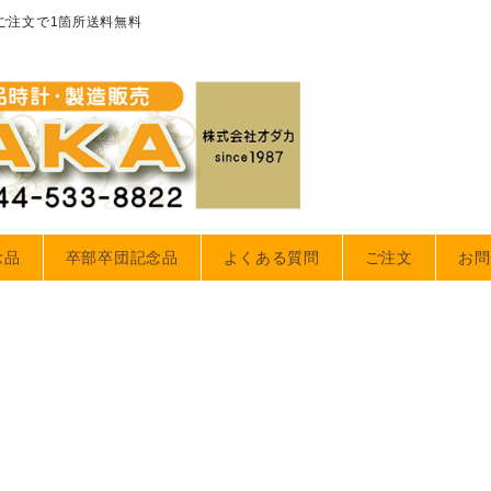
のご注文で1箇所送料無料
念品
卒部卒団記念品
よくある質問
ご注文
お問