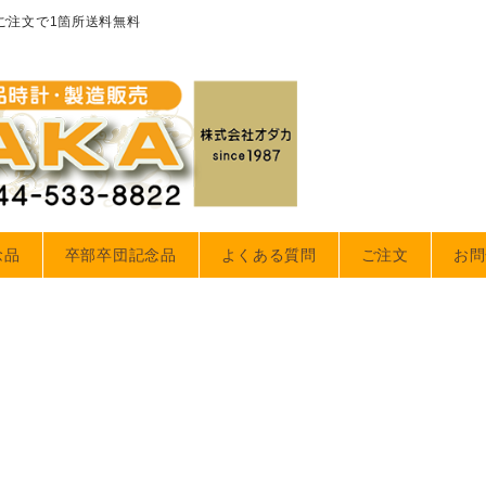
のご注文で1箇所送料無料
念品
卒部卒団記念品
よくある質問
ご注文
お問