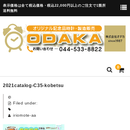
表示価格は全て税込価格・税込22,000円以上のご注文で1箇所
送料無料
0
HOME
2021catalog-C35-kobetsu
卒園記念品
Filed under:
目覚まし時計(集合)
iriomote-aa
知育目覚まし時計(集合・園舎)