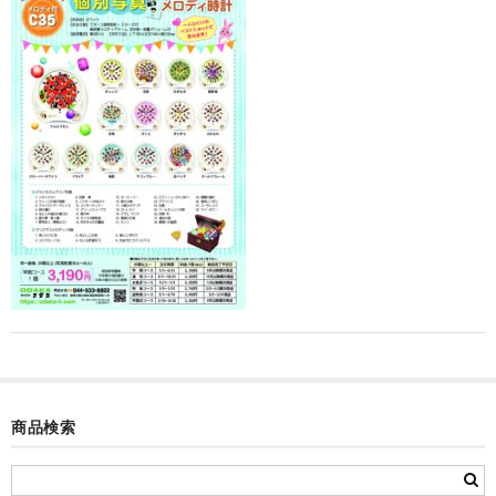
カード付フォトフレームクロック(集合)
目覚まし時計(集合＋個別)
メロディ時計(集合)
音声時計(集合)
目覚まし時計(個別)
お絵かきギャラリープラス(絵＋個別)
メロディ時計(個別)
知育時計
制服メモリー
商品検索
お絵かきギャラリー
自作オリジナル時計