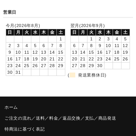
卒園DVDアルバム
営業日
園や先生への贈り物
今月(2026年8月)
翌月(2026年9月)
日
月
火
水
木
金
土
日
月
火
水
木
金
土
卒業記念品
1
1
2
3
4
5
2
3
4
5
6
7
8
6
7
8
9
10
11
12
音声入りフォトフレームクロック(集合)
9
10
11
12
13
14
15
13
14
15
16
17
18
19
16
17
18
19
20
21
22
20
21
22
23
24
25
26
音声入りフォトフレームクロック(校歌)
23
24
25
26
27
28
29
27
28
29
30
30
31
スポーツウォッチ
(
発送業務休日)
ポケットウォッチ
目覚まし時計(集合)
ホーム
温湿度計付目覚まし時計
ご注文の流れ／送料／料金／返品交換／支払／商品発送
制服メモリー
特商法に基づく表記