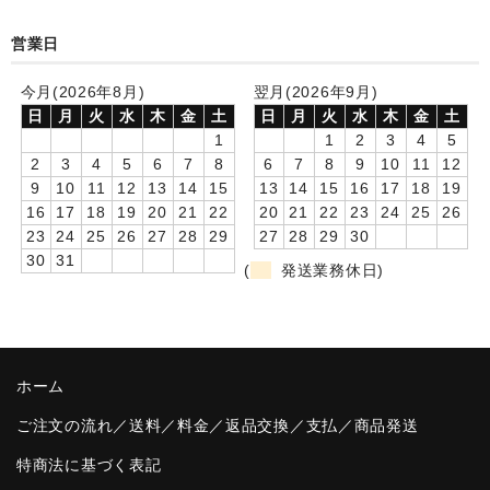
卒園DVDアルバム
営業日
園や先生への贈り物
今月(2026年8月)
翌月(2026年9月)
日
月
火
水
木
金
土
日
月
火
水
木
金
土
卒業記念品
1
1
2
3
4
5
2
3
4
5
6
7
8
6
7
8
9
10
11
12
音声入りフォトフレームクロック(集合)
9
10
11
12
13
14
15
13
14
15
16
17
18
19
16
17
18
19
20
21
22
20
21
22
23
24
25
26
音声入りフォトフレームクロック(校歌)
23
24
25
26
27
28
29
27
28
29
30
30
31
スポーツウォッチ
(
発送業務休日)
ポケットウォッチ
目覚まし時計(集合)
ホーム
温湿度計付目覚まし時計
ご注文の流れ／送料／料金／返品交換／支払／商品発送
制服メモリー
特商法に基づく表記