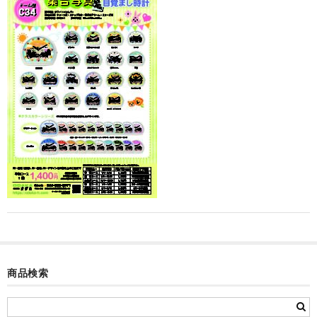
カード付フォトフレームクロック(集合)
目覚まし時計(集合＋個別)
メロディ時計(集合)
音声時計(集合)
目覚まし時計(個別)
お絵かきギャラリープラス(絵＋個別)
メロディ時計(個別)
知育時計
制服メモリー
商品検索
お絵かきギャラリー
自作オリジナル時計