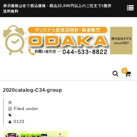
表示価格は全て税込価格・税込22,000円以上のご注文で1箇所
送料無料
0
HOME
2020catalog-C34-group
卒園記念品
Filed under:
目覚まし時計(集合)
0123
知育目覚まし時計(集合・園舎)