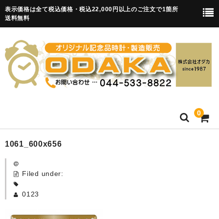
表示価格は全て税込価格・税込22,000円以上のご注文で1箇所
送料無料
0
HOME
1061_600x656
卒園記念品
Filed under:
目覚まし時計(集合)
0123
知育目覚まし時計(集合・園舎)