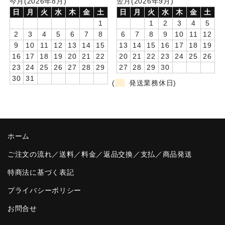
今月(2026年8月)
翌月(2026年9月)
日
月
火
水
木
金
土
日
月
火
水
木
金
土
卒園DVDアルバム
1
1
2
3
4
5
2
3
4
5
6
7
8
6
7
8
9
10
11
12
園や先生への贈り物
9
10
11
12
13
14
15
13
14
15
16
17
18
19
卒業記念品
16
17
18
19
20
21
22
20
21
22
23
24
25
26
23
24
25
26
27
28
29
27
28
29
30
30
31
音声入りフォトフレームクロック(集合)
(
発送業務休日)
音声入りフォトフレームクロック(校歌)
スポーツウォッチ
ホーム
ポケットウォッチ
ご注文の流れ／送料／料金／返品交換／支払／商品発送
目覚まし時計(集合)
特商法に基づく表記
温湿度計付目覚まし時計
プライバシーポリシー
制服メモリー
お問合せ