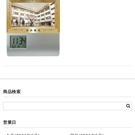
カード付フォトフレームクロック(集合)
目覚まし時計(集合＋個別)
メロディ時計(集合)
音声時計(集合)
目覚まし時計(個別)
お絵かきギャラリープラス(絵＋個別)
メロディ時計(個別)
商品検索
知育時計
制服メモリー
お絵かきギャラリー
営業日
自作オリジナル時計