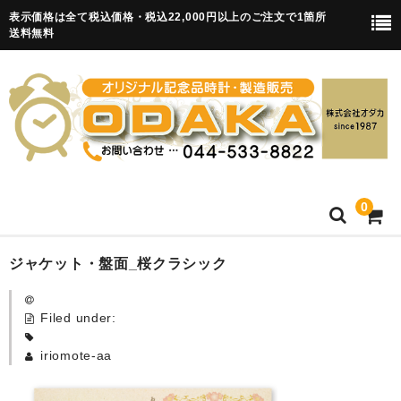
表示価格は全て税込価格・税込22,000円以上のご注文で1箇所
送料無料
0
HOME
ジャケット・盤面_桜クラシック
卒園記念品
Filed under:
目覚まし時計(集合)
iriomote-aa
知育目覚まし時計(集合・園舎)