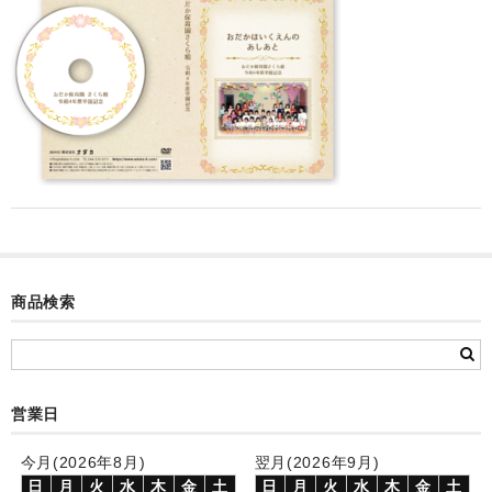
カード付フォトフレームクロック(集合)
目覚まし時計(集合＋個別)
メロディ時計(集合)
音声時計(集合)
目覚まし時計(個別)
お絵かきギャラリープラス(絵＋個別)
メロディ時計(個別)
商品検索
知育時計
制服メモリー
営業日
お絵かきギャラリー
今月(2026年8月)
翌月(2026年9月)
自作オリジナル時計
日
月
火
水
木
金
土
日
月
火
水
木
金
土