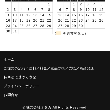
1
1
2
3
4
5
卒園DVDアルバム
2
3
4
5
6
7
8
6
7
8
9
10
11
12
9
10
11
12
13
14
15
13
14
15
16
17
18
19
園や先生への贈り物
16
17
18
19
20
21
22
20
21
22
23
24
25
26
23
24
25
26
27
28
29
27
28
29
30
卒業記念品
30
31
(
発送業務休日)
音声入りフォトフレームクロック(集合)
音声入りフォトフレームクロック(校歌)
スポーツウォッチ
ホーム
ご注文の流れ／送料／料金／返品交換／支払／商品発送
ポケットウォッチ
特商法に基づく表記
目覚まし時計(集合)
プライバシーポリシー
温湿度計付目覚まし時計
お問合せ
制服メモリー
© 株式会社オダカ All Rights Reserved.