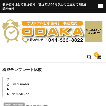
表示価格は全て税込価格・税込22,000円以上のご注文で1箇所
送料無料
0
HOME
構成テンプレート比較
卒園記念品
Filed under:
目覚まし時計(集合)
iriomote-aa
知育目覚まし時計(集合・園舎)