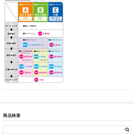
カード付フォトフレームクロック(集合)
目覚まし時計(集合＋個別)
メロディ時計(集合)
音声時計(集合)
目覚まし時計(個別)
お絵かきギャラリープラス(絵＋個別)
メロディ時計(個別)
知育時計
制服メモリー
商品検索
お絵かきギャラリー
自作オリジナル時計