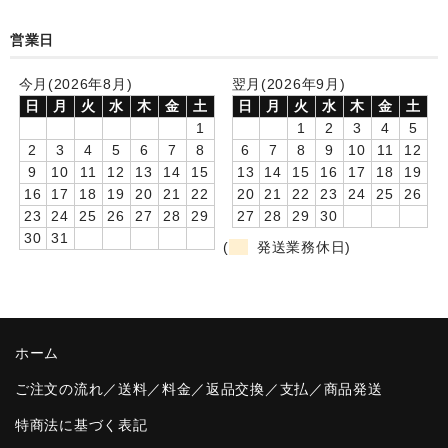
卒園DVDアルバム
営業日
園や先生への贈り物
今月(2026年8月)
翌月(2026年9月)
日
月
火
水
木
金
土
日
月
火
水
木
金
土
卒業記念品
1
1
2
3
4
5
2
3
4
5
6
7
8
6
7
8
9
10
11
12
音声入りフォトフレームクロック(集合)
9
10
11
12
13
14
15
13
14
15
16
17
18
19
16
17
18
19
20
21
22
20
21
22
23
24
25
26
音声入りフォトフレームクロック(校歌)
23
24
25
26
27
28
29
27
28
29
30
30
31
スポーツウォッチ
(
発送業務休日)
ポケットウォッチ
目覚まし時計(集合)
ホーム
温湿度計付目覚まし時計
ご注文の流れ／送料／料金／返品交換／支払／商品発送
制服メモリー
特商法に基づく表記