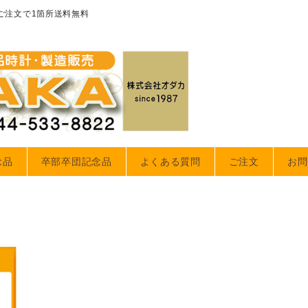
のご注文で1箇所送料無料
念品
卒部卒団記念品
よくある質問
ご注文
お問