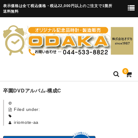
表示価格は全て税込価格・税込22,000円以上のご注文で1箇所
送料無料
0
HOME
卒園DVDアルバム-構成C
卒園記念品
Filed under:
目覚まし時計(集合)
iriomote-aa
知育目覚まし時計(集合・園舎)