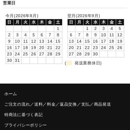
営業日
卒園DVDアルバム
今月(2026年8月)
翌月(2026年9月)
園や先生への贈り物
日
月
火
水
木
金
土
日
月
火
水
木
金
土
1
1
2
3
4
5
卒業記念品
2
3
4
5
6
7
8
6
7
8
9
10
11
12
9
10
11
12
13
14
15
13
14
15
16
17
18
19
音声入りフォトフレームクロック(集合)
16
17
18
19
20
21
22
20
21
22
23
24
25
26
23
24
25
26
27
28
29
27
28
29
30
音声入りフォトフレームクロック(校歌)
30
31
(
発送業務休日)
スポーツウォッチ
ポケットウォッチ
ホーム
目覚まし時計(集合)
ご注文の流れ／送料／料金／返品交換／支払／商品発送
温湿度計付目覚まし時計
特商法に基づく表記
制服メモリー
プライバシーポリシー