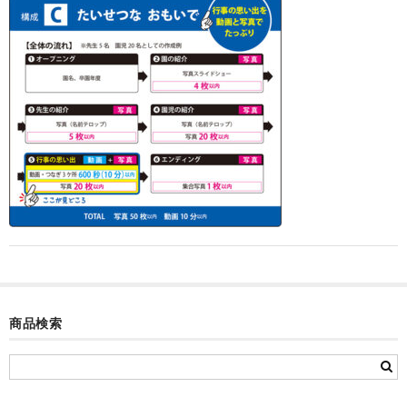
カード付フォトフレームクロック(集合)
目覚まし時計(集合＋個別)
メロディ時計(集合)
音声時計(集合)
目覚まし時計(個別)
お絵かきギャラリープラス(絵＋個別)
メロディ時計(個別)
知育時計
制服メモリー
商品検索
お絵かきギャラリー
自作オリジナル時計